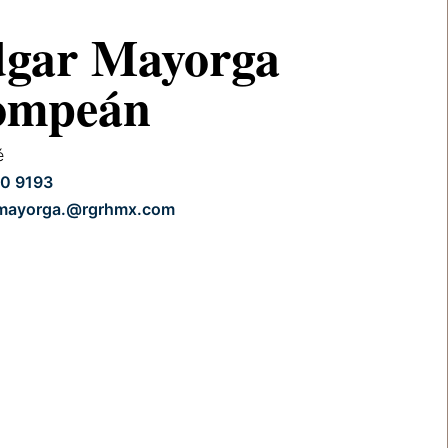
gar Mayorga
ompeán
é
0 9193
.mayorga.@rgrhmx.com