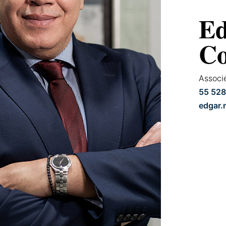
Ed
C
Associ
55 528
edgar