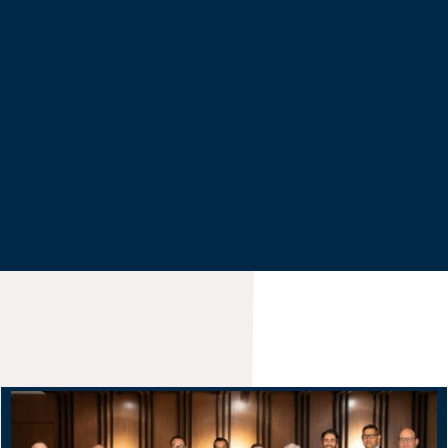
RGRH fue fundada en 1997 con el
objetivo de brindar asesoría legal
excepcional a empresas que buscan
prosperar en el mercado mexicano.
Nuestra práctica se enfoca en
ofrecer soluciones personalizadas y
estratégicas para cada cliente,
destacando nuestro liderazgo en el
ámbito de los negocios.